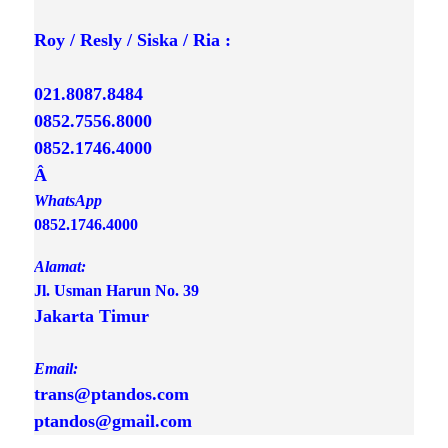
Roy / Resly / Siska / Ria :
021.8087.8484
0852.7556.8000
0852.1746.4000

Â 
0852.1746.4000
Alamat:
Jl. Usman Harun No. 39 
Jakarta Timur

Email:
trans@ptandos.com

ptandos@gmail.com