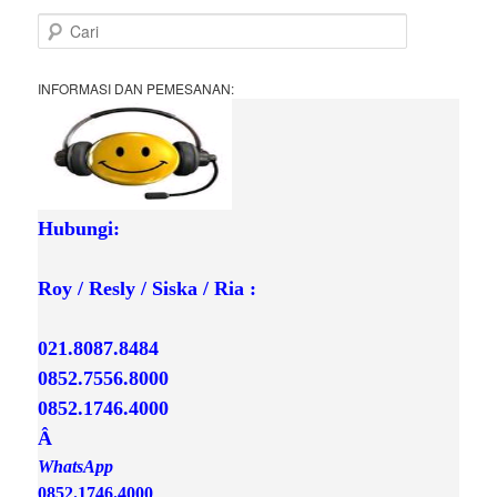
C
a
r
i
INFORMASI DAN PEMESANAN:
Hubungi:

Roy / Resly / Siska / Ria :
021.8087.8484
0852.7556.8000
0852.1746.4000

Â 
0852.1746.4000