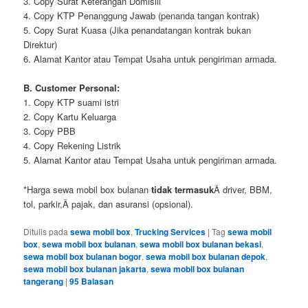
3. Copy Surat Keterangan Domisili
4. Copy KTP Penanggung Jawab (penanda tangan kontrak)
5. Copy Surat Kuasa (Jika penandatangan kontrak bukan
Direktur)
6. Alamat Kantor atau Tempat Usaha untuk pengiriman armada.
B. Customer Personal:
1. Copy KTP suami istri
2. Copy Kartu Keluarga
3. Copy PBB
4. Copy Rekening Listrik
5. Alamat Kantor atau Tempat Usaha untuk pengiriman armada.
*Harga sewa mobil box bulanan
tidak termasuk
Â driver, BBM,
tol, parkir,Â pajak, dan asuransi (opsional).
Ditulis pada
sewa mobil box
,
Trucking Services
|
Tag
sewa mobil
box
,
sewa mobil box bulanan
,
sewa mobil box bulanan bekasi
,
sewa mobil box bulanan bogor
,
sewa mobil box bulanan depok
,
sewa mobil box bulanan jakarta
,
sewa mobil box bulanan
tangerang
|
95
Balasan