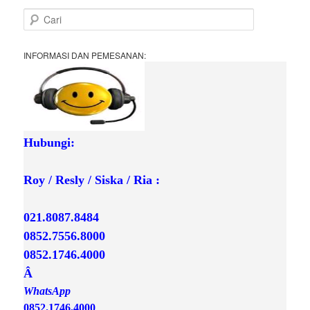
C
a
r
i
INFORMASI DAN PEMESANAN:
Hubungi:

Roy / Resly / Siska / Ria :
021.8087.8484
0852.7556.8000
0852.1746.4000

Â 
0852.1746.4000