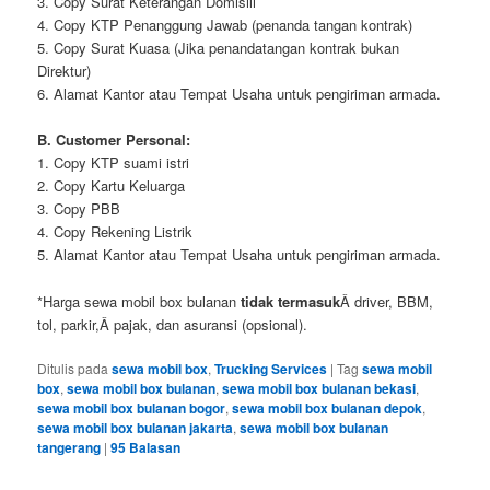
3. Copy Surat Keterangan Domisili
4. Copy KTP Penanggung Jawab (penanda tangan kontrak)
5. Copy Surat Kuasa (Jika penandatangan kontrak bukan
Direktur)
6. Alamat Kantor atau Tempat Usaha untuk pengiriman armada.
B. Customer Personal:
1. Copy KTP suami istri
2. Copy Kartu Keluarga
3. Copy PBB
4. Copy Rekening Listrik
5. Alamat Kantor atau Tempat Usaha untuk pengiriman armada.
*Harga sewa mobil box bulanan
tidak termasuk
Â driver, BBM,
tol, parkir,Â pajak, dan asuransi (opsional).
Ditulis pada
sewa mobil box
,
Trucking Services
|
Tag
sewa mobil
box
,
sewa mobil box bulanan
,
sewa mobil box bulanan bekasi
,
sewa mobil box bulanan bogor
,
sewa mobil box bulanan depok
,
sewa mobil box bulanan jakarta
,
sewa mobil box bulanan
tangerang
|
95
Balasan