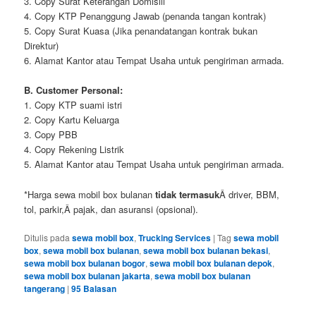
3. Copy Surat Keterangan Domisili
4. Copy KTP Penanggung Jawab (penanda tangan kontrak)
5. Copy Surat Kuasa (Jika penandatangan kontrak bukan
Direktur)
6. Alamat Kantor atau Tempat Usaha untuk pengiriman armada.
B. Customer Personal:
1. Copy KTP suami istri
2. Copy Kartu Keluarga
3. Copy PBB
4. Copy Rekening Listrik
5. Alamat Kantor atau Tempat Usaha untuk pengiriman armada.
*Harga sewa mobil box bulanan
tidak termasuk
Â driver, BBM,
tol, parkir,Â pajak, dan asuransi (opsional).
Ditulis pada
sewa mobil box
,
Trucking Services
|
Tag
sewa mobil
box
,
sewa mobil box bulanan
,
sewa mobil box bulanan bekasi
,
sewa mobil box bulanan bogor
,
sewa mobil box bulanan depok
,
sewa mobil box bulanan jakarta
,
sewa mobil box bulanan
tangerang
|
95
Balasan