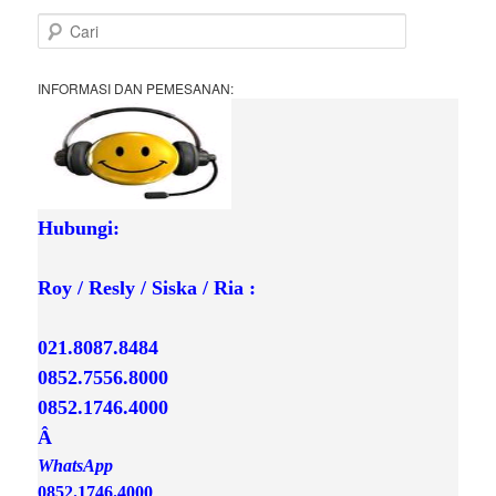
C
a
r
i
INFORMASI DAN PEMESANAN:
Hubungi:

Roy / Resly / Siska / Ria :
021.8087.8484
0852.7556.8000
0852.1746.4000

Â 
0852.1746.4000